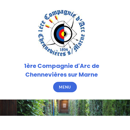
Accéder
au
contenu
principal
1ère Compagnie d'Arc de
Chennevières sur Marne
MENU